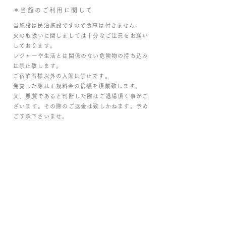
＊当館のご利用に関して
当施設は民泊施設ですので食事は付きません。
火の取扱いに関しましては十分なご注意をお願い
しております。
レジャーや生活とは関係のない危険物の持ち込み
は禁止致します。
ご宿泊者様以外の入館は禁止です。
発覚した際は正規料金の倍額を頂戴致します。
又、悪質であると判断した際はご退場頂く事がご
ざいます。その際のご返金は致しかねます。予め
ご了承下さいませ。