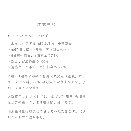
注意事項
＊キャンセルについて
・お支払い完了後48時間以内 : 全額返金
・48時間以降〜7日前 : 宿泊料金の50%
・6日前〜前日: 宿泊料金の75%
​・当日 : 宿泊料金の100%
・連絡なしの不泊 : 宿泊料金の100%
ご宿泊1週間以内のご利用人数変更（減員）は、
キャンセル料(100%)の対象となりますので、予
めご了承下さいませ。
人数変更に付きましては、必ずご利用日1週間前
迄にご連絡下さいます様お願い致します。
※返金は銀行振込にてさせていただきます。（ク
レジットでの返金不可）